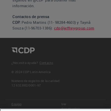
información.
Contactos de prensa
CDP:
Pedro Martins (11- 98284-4603) y Taynã
Souza (11-96703-1386):
cdp@jeffreygroup.com
¿Necesita ayuda?
Contacto
© 2024 CDP Latin America
Número de registro de la caridad:
12 632.882/0001-97
Equipo
Ver
documentos